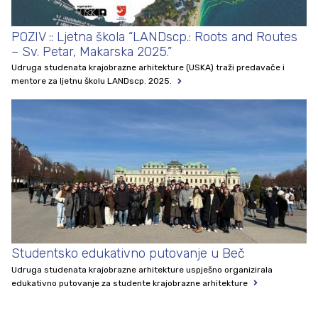
POZIV :: Ljetna škola “LANDscp.: Roots and Routes
– Sv. Petar, Makarska 2025.”
Udruga studenata krajobrazne arhitekture (USKA) traži predavače i
mentore za ljetnu školu LANDscp. 2025.
Studentsko edukativno putovanje u Beč
Udruga studenata krajobrazne arhitekture uspješno organizirala
edukativno putovanje za studente krajobrazne arhitekture