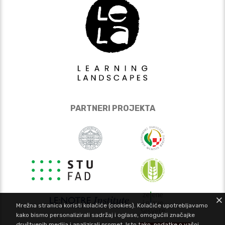
PARTNERI PROJEKTA
Mrežna stranica koristi kolačiće (cookies). Kolačiće upotrebljavamo
kako bismo personalizirali sadržaj i oglase, omogućili značajke
društvenih medija i analizirali promet. Isto tako, podatke o vašoj