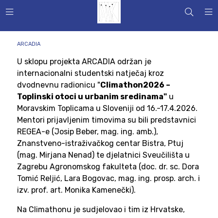
ARCADIA
U sklopu projekta ARCADIA održan je
internacionalni studentski natječaj kroz
dvodnevnu radionicu "
Climathon2026 –
Toplinski otoci u urbanim sredinama"
u
Moravskim Toplicama u Sloveniji od 16.-17.4.2026.
Mentori prijavljenim timovima su bili predstavnici
REGEA-e (Josip Beber, mag. ing. amb.),
Znanstveno-istraživačkog centar Bistra, Ptuj
(mag. Mirjana Nenad) te djelatnici Sveučilišta u
Zagrebu Agronomskog fakulteta (doc. dr. sc. Dora
Tomić Reljić, Lara Bogovac, mag. ing. prosp. arch. i
izv. prof. art. Monika Kamenečki).
Na Climathonu je sudjelovao i tim iz Hrvatske,