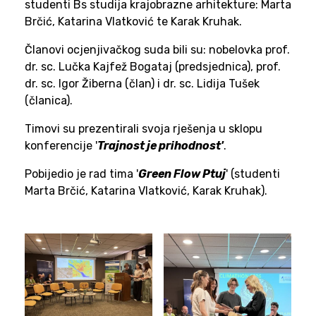
studenti Bs studija krajobrazne arhitekture: Marta
Brčić, Katarina Vlatković te Karak Kruhak.
Članovi ocjenjivačkog suda bili su: nobelovka prof.
dr. sc. Lučka Kajfež Bogataj (predsjednica), prof.
dr. sc. Igor Žiberna (član) i dr. sc. Lidija Tušek
(članica).
Timovi su prezentirali svoja rješenja u sklopu
konferencije '
Trajnost je prihodnost'
.
Pobijedio je rad tima '
Green Flow Ptuj
' (studenti
Marta Brčić, Katarina Vlatković, Karak Kruhak).